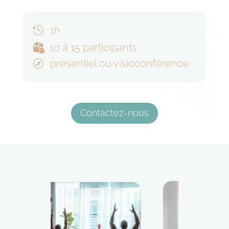
1h

10 à 15 participants


présentiel ou visioconférence

Contactez-nous