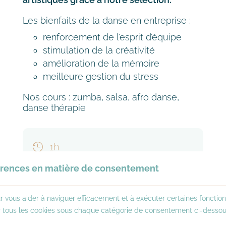
Les bienfaits de la danse en entreprise :
renforcement de l’esprit d’équipe
stimulation de la créativité
amélioration de la mémoire
meilleure gestion du stress
Nos cours : zumba, salsa, afro danse,
danse thérapie
1h

10 à 15 participants


férences en matière de consentement
présentiel ou visioconférence

r vous aider à naviguer efficacement et à exécuter certaines fonction
ur tous les cookies sous chaque catégorie de consentement ci-dessou