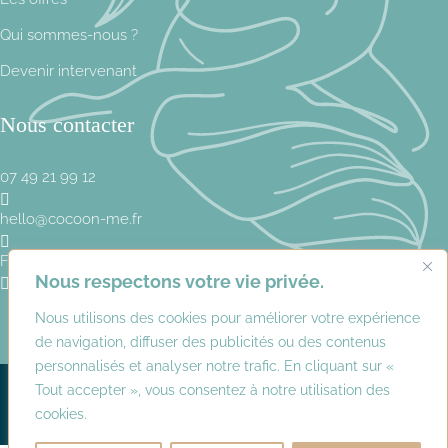
Qui sommes-nous ?
Devenir intervenant
Nous contacter
07 49 21 99 12

hello@cocoon-me.fr

Formulaire
Nous respectons votre vie privée.

Nous utilisons des cookies pour améliorer votre expérience
de navigation, diffuser des publicités ou des contenus
personnalisés et analyser notre trafic. En cliquant sur «
Tout accepter », vous consentez à notre utilisation des
Copyright © 2026 Cocoon me –
Mentions légales
–
Création : Allovox
cookies.