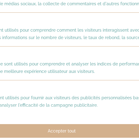
Forum en Entreprise
offre un
 médias sociaux, la collecte de commentaires et d'autres fonctionna
environnement bienveillant
où chacun
peut
expérimenter sans crainte
du
nt utilisés pour comprendre comment les visiteurs interagissent avec
jugement ou des conséquences
. C’est
 informations sur le nombre de visiteurs, le taux de rebond, la source 
un véritable laboratoire du réel où
l’erreur devient un
levier
d’apprentissage
.
 sont utilisés pour comprendre et analyser les indices de performa
e meilleure expérience utilisateur aux visiteurs.
Un outil puissant pour
favoriser la cohésion et
nt utilisés pour fournir aux visiteurs des publicités personnalisées b
alyser l'efficacité de la campagne publicitaire.
l’intelligence collective
Les sessions de
Théâtre Forum
Accepter tout
renforcent les liens entre