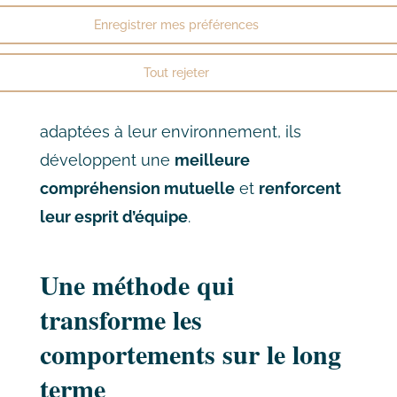
collaborateurs en leur permettant
Enregistrer mes préférences
d’
échanger sur leurs ressentis
, leurs
difficultés
et leurs
visions du travail
. En
Tout rejeter
construisant ensemble des solutions
adaptées à leur environnement, ils
développent une
meilleure
compréhension mutuelle
et
renforcent
leur esprit d’équipe
.
Une méthode qui
transforme les
comportements sur le long
terme