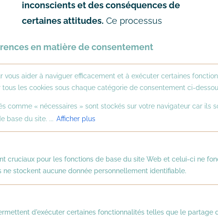
inconscients et des conséquences de
certaines attitudes.
Ce processus
d’identification est essentiel pour
férences en matière de consentement
provoquer un réel changement.
r vous aider à naviguer efficacement et à exécuter certaines fonction
Un espace sécurisé pour
ur tous les cookies sous chaque catégorie de consentement ci-dessou
expérimenter sans risque
és comme « nécessaires » sont stockés sur votre navigateur car ils s
e base du site. ...
Afficher plus
Tester une nouvelle posture
managériale, apprendre à désamorcer
nt cruciaux pour les fonctions de base du site Web et celui-ci ne f
un conflit, oser s’affirmer face à une
 ne stockent aucune donnée personnellement identifiable.
situation injuste… Dans un cadre
professionnel, ces prises de position
peuvent être intimidantes. Le
Théâtre
rmettent d'exécuter certaines fonctionnalités telles que le partage 